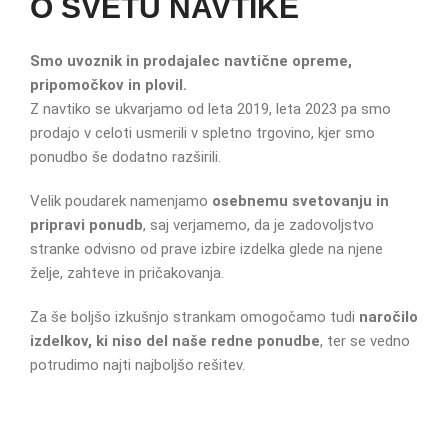
O SVETU NAVTIKE
Smo uvoznik in prodajalec navtične opreme,
pripomočkov in plovil.
Z navtiko se ukvarjamo od leta 2019, leta 2023 pa smo
prodajo v celoti usmerili v spletno trgovino, kjer smo
ponudbo še dodatno razširili.
Velik poudarek namenjamo
osebnemu svetovanju in
pripravi ponudb
, saj verjamemo, da je zadovoljstvo
stranke odvisno od prave izbire izdelka glede na njene
želje, zahteve in pričakovanja.
Za še boljšo izkušnjo strankam omogočamo tudi
naročilo
izdelkov, ki niso del naše redne ponudbe
, ter se vedno
potrudimo najti najboljšo rešitev.