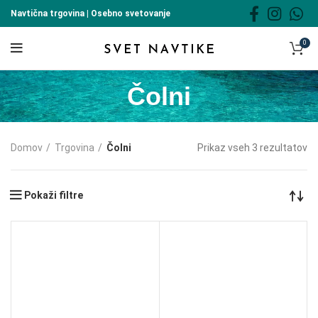
Navtična trgovina | Osebno svetovanje
0
Čolni
Domov
Trgovina
Čolni
Prikaz vseh 3 rezultatov
Pokaži filtre