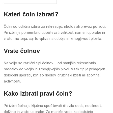
Kateri čoln izbrati?
Čolni so odlična izbira za rekreacijo, ribolov ali prevoz po vodi.
Pri izbiri je pomembno upoštevati velikost, namen uporabe in
vrsto motorja, saj to vpliva na udobje in zmogljivost plovila.
Vrste čolnov
Na voljo so različni tipi čolnov – od manjših rekreativnih
modelov do večjih in zmogljivejših plovil. Vsak tip je prilagojen
določeni uporabi, kot so ribolov, družinski izleti ali športne
aktivnosti.
Kako izbrati pravi čoln?
Pri izbiri čolna je ključno upoštevati število oseb, nosilnost,
dolžino in vrsto uporabe. Za manjše vode zadostujejo