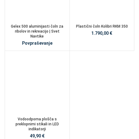
Gelex 500 aluminijasti čoln za
Plastični čoln Kolibri RKM 350
ribolov in rekreacijo | Svet
1.790,00
€
Navtike
Povpraševanje
Vodoodporna plošča s
preklopnimi stikali in LED
indikatorji
49,90
€