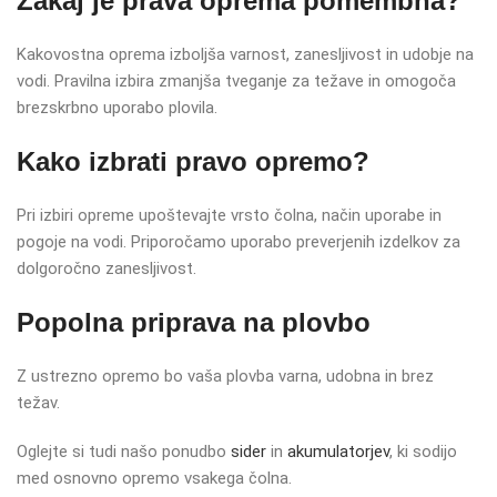
Zakaj je prava oprema pomembna?
Kakovostna oprema izboljša varnost, zanesljivost in udobje na
vodi. Pravilna izbira zmanjša tveganje za težave in omogoča
brezskrbno uporabo plovila.
Kako izbrati pravo opremo?
Pri izbiri opreme upoštevajte vrsto čolna, način uporabe in
pogoje na vodi. Priporočamo uporabo preverjenih izdelkov za
dolgoročno zanesljivost.
Popolna priprava na plovbo
Z ustrezno opremo bo vaša plovba varna, udobna in brez
težav.
Oglejte si tudi našo ponudbo
sider
in
akumulatorjev
, ki sodijo
med osnovno opremo vsakega čolna.