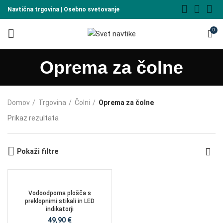
Navtična trgovina | Osebno svetovanje
0
Oprema za čolne
Domov
Trgovina
Čolni
Oprema za čolne
Prikaz rezultata
Pokaži filtre
Vodoodporna plošča s
preklopnimi stikali in LED
indikatorji
49,90
€