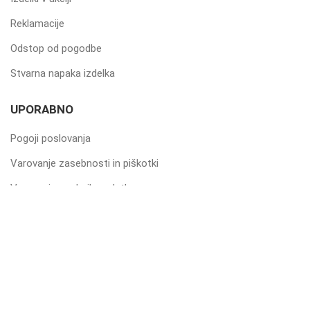
Reklamacije
Odstop od pogodbe
Stvarna napaka izdelka
UPORABNO
Pogoji poslovanja
Varovanje zasebnosti in piškotki
Varovanje osebnih podatkov
Dostava in cenik
Način plačila in prevzem
Kontakt