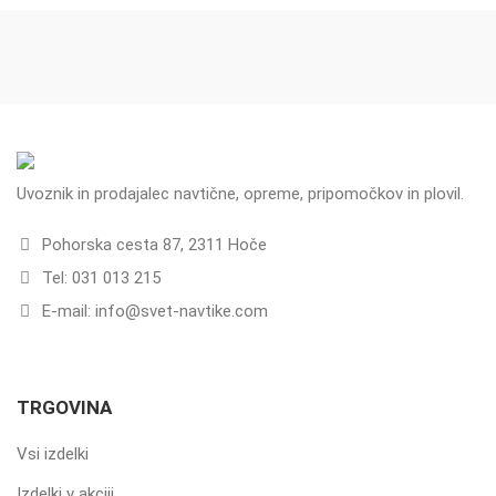
Uvoznik in prodajalec navtične, opreme, pripomočkov in plovil.
Pohorska cesta 87, 2311 Hoče
Tel: 031 013 215
E-mail: info@svet-navtike.com
TRGOVINA
Vsi izdelki
Izdelki v akciji