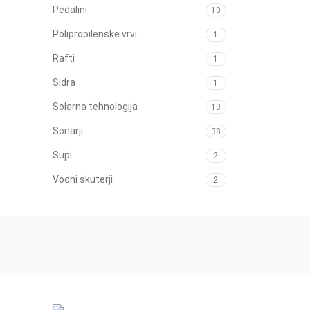
Pedalini
10
Polipropilenske vrvi
1
Rafti
1
Sidra
1
Solarna tehnologija
13
Sonarji
38
Supi
2
Vodni skuterji
2