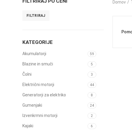
FILTRIRAJ PO CENI
Domov
FILTRIRAJ
Pomor
KATEGORIJE
Akumulatorji
59
Blazine in smuči
5
Čolni
3
Električni motorji
44
Generatorji za elektriko
8
Gumenjaki
24
Izvenkrmni motorji
2
Kajaki
6