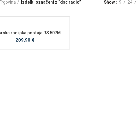
Trgovina
Izdelki označeni z “dsc radio”
Show
9
24
ska radijska postaja RS 507M
209,90
€