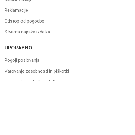
Reklamacije
Odstop od pogodbe
Stvarna napaka izdelka
UPORABNO
Pogoji poslovanja
Varovanje zasebnosti in piškotki
Varovanje osebnih podatkov
Dostava in cenik
Način plačila in prevzem
Kontakt