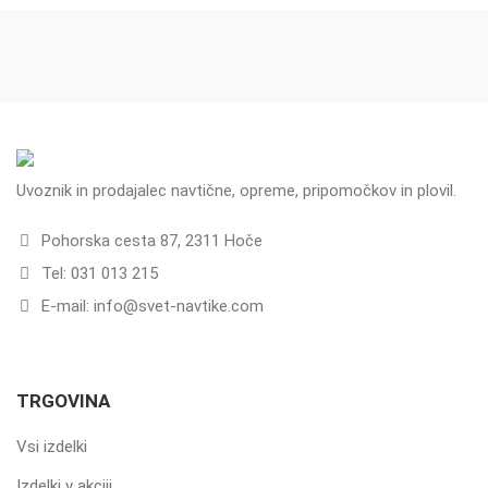
Uvoznik in prodajalec navtične, opreme, pripomočkov in plovil.
Pohorska cesta 87, 2311 Hoče
Tel: 031 013 215
E-mail: info@svet-navtike.com
TRGOVINA
Vsi izdelki
Izdelki v akciji