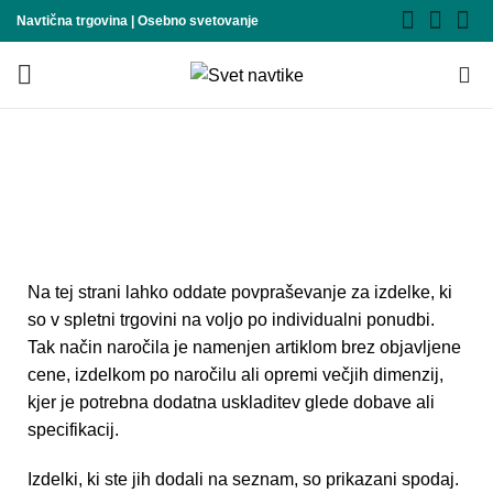
Navtična trgovina | Osebno svetovanje
0
Povpraševanje
DOMOV
POVPRAŠEVANJE
Na tej strani lahko oddate povpraševanje za izdelke, ki
so v spletni trgovini na voljo po individualni ponudbi.
Tak način naročila je namenjen artiklom brez objavljene
cene, izdelkom po naročilu ali opremi večjih dimenzij,
kjer je potrebna dodatna uskladitev glede dobave ali
specifikacij.
Izdelki, ki ste jih dodali na seznam, so prikazani spodaj.