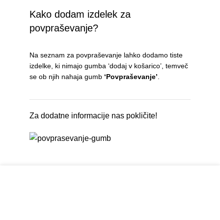
Kako dodam izdelek za
povpraševanje?
Na seznam za povpraševanje lahko dodamo tiste
izdelke, ki nimajo gumba ‘dodaj v košarico’, temveč
se ob njih nahaja gumb
‘Povpraševanje’
.
Za dodatne informacije nas pokličite!
Naša spletna stran uporablja piškotke za zagotavljanje
uporabniške izkušnje in funckionalnosti spletne
trgovine.