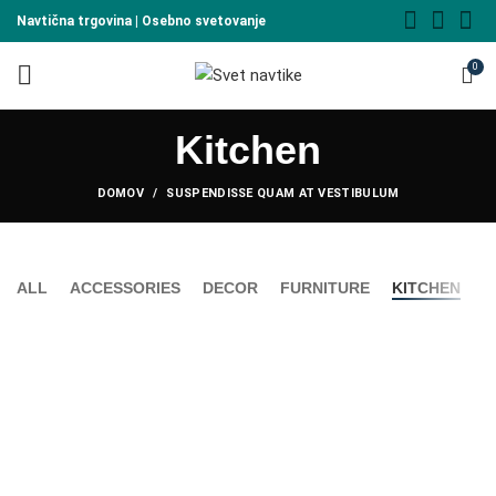
Navtična trgovina | Osebno svetovanje
0
Kitchen
DOMOV
SUSPENDISSE QUAM AT VESTIBULUM
ALL
ACCESSORIES
DECOR
FURNITURE
KITCHEN
L