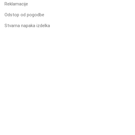
Reklamacije
Odstop od pogodbe
Stvarna napaka izdelka
UPORABNO
Pogoji poslovanja
Varovanje zasebnosti in piškotki
Varovanje osebnih podatkov
Dostava in cenik
Način plačila in prevzem
Kontakt
| Partnerska stran:
Ribiška trgovina
2024 | IZDELAVA
WPSLOVENIA