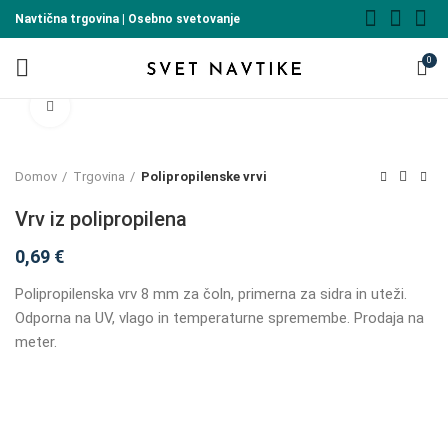
Navtična trgovina | Osebno svetovanje
0
Click to enlarge
Domov
Trgovina
Polipropilenske vrvi
Vrv iz polipropilena
0,69
€
Polipropilenska vrv 8 mm za čoln, primerna za sidra in uteži.
Odporna na UV, vlago in temperaturne spremembe. Prodaja na
meter.