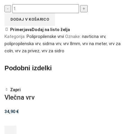
DODAJ V KOŠARICO
Primerjava
Dodaj na listo želja
Kategorija:
Polipropilenske vrvi
Oznake:
navticna vrv
,
polipropilenska vrv
,
sidrna vrv
,
vrv 8mm
,
vrv na meter
,
vrv za
coln
,
vrv za privez
,
vrv za sidro
Podobni izdelki
Zapri
Vlečna vrv
34,90
€
DODAJ V KOŠARICO