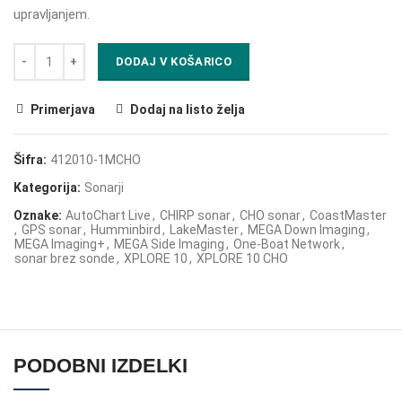
upravljanjem.
DODAJ V KOŠARICO
Primerjava
Dodaj na listo želja
Šifra:
412010-1MCHO
Kategorija:
Sonarji
Oznake:
AutoChart Live
,
CHIRP sonar
,
CHO sonar
,
CoastMaster
,
GPS sonar
,
Humminbird
,
LakeMaster
,
MEGA Down Imaging
,
MEGA Imaging+
,
MEGA Side Imaging
,
One-Boat Network
,
sonar brez sonde
,
XPLORE 10
,
XPLORE 10 CHO
PODOBNI IZDELKI