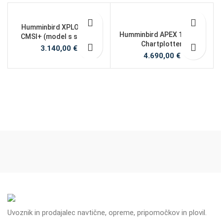
Humminbird XPLORE 12
Humminbird APEX 13 MSI+
CMSI+ (model s sondo)
Chartplotter
3.140,00
€
4.690,00
€
Uvoznik in prodajalec navtične, opreme, pripomočkov in plovil.