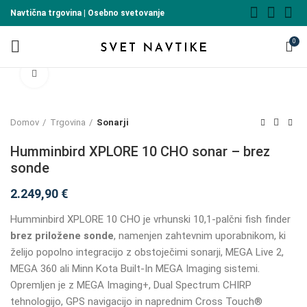
Navtična trgovina | Osebno svetovanje
0
Click to enlarge
Domov
Trgovina
Sonarji
Humminbird XPLORE 10 CHO sonar – brez
sonde
2.249,90
€
Humminbird XPLORE 10 CHO je vrhunski 10,1-palčni fish finder
brez priložene sonde
, namenjen zahtevnim uporabnikom, ki
želijo popolno integracijo z obstoječimi sonarji, MEGA Live 2,
MEGA 360 ali Minn Kota Built-In MEGA Imaging sistemi.
Opremljen je z MEGA Imaging+, Dual Spectrum CHIRP
tehnologijo, GPS navigacijo in naprednim Cross Touch®